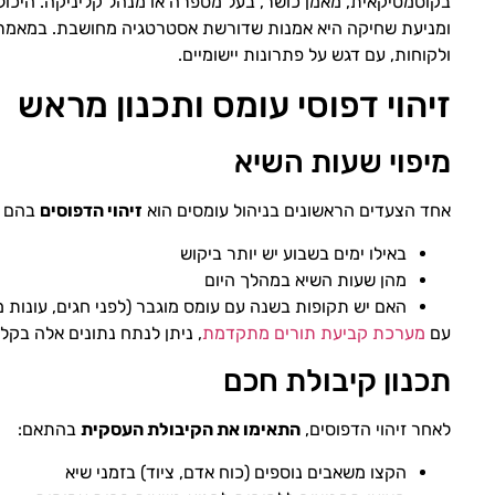
בקוסמטיקאית, מאמן כושר, בעל מספרה או מנהל קליניקה. היכולת
ומניעת שחיקה היא אמנות שדורשת אסטרטגיה מחושבת. במאמר זה
ולקוחות, עם דגש על פתרונות יישומיים.
זיהוי דפוסי עומס ותכנון מראש
מיפוי שעות השיא
אחד הצעדים הראשונים בניהול עומסים הוא
זיהוי הדפוסים
בהם ה
באילו ימים בשבוע יש יותר ביקוש
מהן שעות השיא במהלך היום
האם יש תקופות בשנה עם עומס מוגבר (לפני חגים, עונות מ
עם
מערכת קביעת תורים מתקדמת
, ניתן לנתח נתונים אלה בקל
תכנון קיבולת חכם
לאחר זיהוי הדפוסים,
התאימו את הקיבולת העסקית
בהתאם:
הקצו משאבים נוספים (כוח אדם, ציוד) בזמני שיא