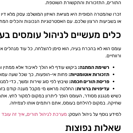
התורים, התזכורות והתקשורת השוטפת.
זכרו שהמטרה הסופית היא מציאת האיזון המושלם: עסק מלא דיו כד
או בשביעות הרצון שלכם. עם האסטרטגיות הנכונות והכלים המתא
כלים מעשיים לניהול עומסים בע
עומס הוא לא בהכרח בעיה, הוא סימן להצלחה, כל עוד מנהלים אות
ורווחיים.
רשימת המתנה:
ביקוש עודף לא הולך לאיבוד אלא ממתין ו
תזכורות אוטומטיות:
פחות אי-הופעות, כך שכל שעה עמו
פריסת תורים חכמה:
שיבוץ לפי סוג שירות ומשך, כדי למנו
עדיפויות ברורות:
החלטה מראש מי מקבל מענה קודם בזמנ
כשיש מנגנון מסודר, העומס הופך ליתרון במקום למקור לחץ. אתם 
שחיקה. במקום להילחם בעומס, אתם רותמים אותו לצמיחה.
למידע נוסף על ניהול העסק:
מערכת לניהול תורים
,
איך זה עובד
ו
שאלות נפוצות