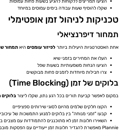
הציעו תמריצים ללקוחות להגיע בשעות פחות עמוסות
שקלו להוסיף שעות עבודה בימים עמוסים במיוחד
טכניקות לניהול זמן אופטימלי
תמחור דיפרנציאלי
אחת האסטרטגיות היעילות ביותר
לפיזור עומסים
היא
תמחור שו
העלו את המחירים בזמני שיא
הציעו הנחות משמעותיות בשעות שפל
צרו חבילות מיוחדות לזמנים פחות מבוקשים
בלוקים של זמן (Time Blocking)
במקום לאפשר קביעת תורים בכל רגע נתון, שקלו ליצור
בלוקים מ
הקצו חלקים שלמים מהיום לסוגי שירותים ספציפיים
קבעו "זמני מנוחה" בין בלוקים למנוע התמשכות של עיכובי
השאירו חלונות זמן לא מתוכננים להתמודדות עם מצבים בל
Plannie מאפשרת להגדיר חלונות זמן ייעודיים עם הפסקות מובנות, מה שעוזר לשמור על יום עבודה מאוזן ומנוהל היטב.