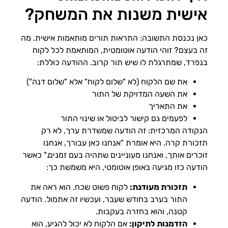
אישית משנות את המשחק?
כאן נכנסת התשובה: התראות תורים מותאמות אישית. מה
זה בעצם? זוהי הודעה אוטומטית, המותאמת לכל לקוח
בנפרד, שמתרגלת לו שיש תור קרוב. ההודעה כוללת:
את שם הלקוח (לא "שלום לקוח" אלא "שלום דנה")
את השעה המדויקת של התור
את התאריך
לפעמים גם קישור לביטול או שינוי התור
הנקודה המרכזית: זה הודעה שמשדרת ערך, לא רק
תזכורת קרה. היא אומרת "אנחנו כאן עבורך, אנחנו
זוכרים אותך, ואנחנו מעוניינים שתהיה בעם זמנים." כאשר
הודעה כזו מגיעה באופן אוטומטי, היא משמשת כך:
תזכורת מעודנת:
לקוח פשוט שכח. הוא ראה את
התור בערב בחודש שעבר, ועכשיו זה אתמול. הודעה
קטנה, והוא בחזרה בעקבות.
הזדמנות לתיקון:
אם הלקוח לא יכול להגיע, הוא