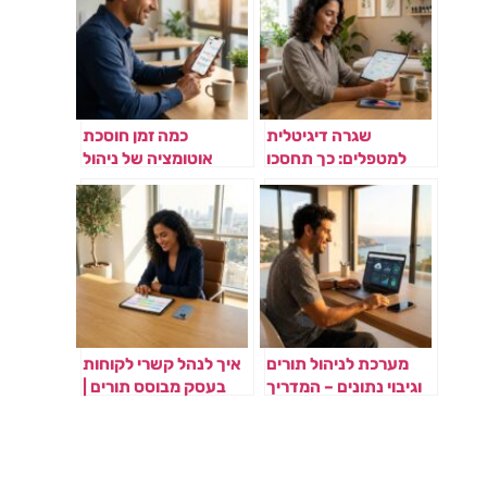
שגרה דיגיטלית
כמה זמן חוסכת
למטפלים: כך תחסכו
אוטומציה של ניהול
שעות עבודה בשבוע
תורים? | Plannie
מערכת לניהול תורים
איך לנהל קשרי לקוחות
וגיבוי נתונים – המדריך
בעסק מבוסס תורים |
המלא לעסק דיגיטלי
Plannie