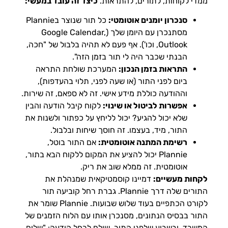
ממדי לקוחות, לתורים, להתראות.
כיצד זה עובד במעשי:
סנכרון יומנים אוטומטי:
כל תור שנוצר בPlannie
מסתנכרן עם היומן שלך (Google Calendar,
Outlook, וכו'). אף פעם לא תהיה בלבול של "חכה,
הבנתי שכבר היה לי תור בזמן הזה".
התראות בזמן הנכון:
המערכת שולחת התראה
ביום לפני התור (או שעה לפני, תלוי בהעדפות),
וההודעה כוללת מידע אישי. זה לא ספאם, זה שירות.
אפשרות לביטול או שינוי:
לקוח קיבל הודעה והבין
שלא יכול להגיע? יכול לליחץ על כפתור ולשנות את
התור, מיד, בעצמו. זה חוסך שיחות ובלבול.
רשימת המתנה אוטומטית:
אם התור בוטל,
Plannie יכול להציע את המקום ללקוח הבא בתור,
אוטומטית. זה ממלא שוב את ריק.
לקחות מעשיים:
דמיינו קוסמטיקאית שמנהלת את
התורים שלה דרך Plannie. גברת רחל קוביעה תור
לקורט הכתפיים בעוד שלוש שבועות. Plannie שומר את
התור בבסיס הנתונים, מסנכרן אותו עם הלוח הזמנים של
המשרד, ובשבוע שלפני התור, שולח לרחל הודעה: "שלום