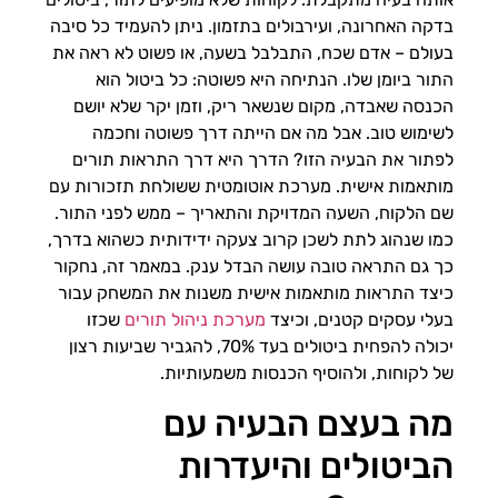
בדקה האחרונה, ועירבולים בתזמון. ניתן להעמיד כל סיבה
בעולם – אדם שכח, התבלבל בשעה, או פשוט לא ראה את
התור ביומן שלו. הנתיחה היא פשוטה: כל ביטול הוא
הכנסה שאבדה, מקום שנשאר ריק, וזמן יקר שלא יושם
לשימוש טוב. אבל מה אם הייתה דרך פשוטה וחכמה
לפתור את הבעיה הזו? הדרך היא דרך התראות תורים
מותאמות אישית. מערכת אוטומטית ששולחת תזכורות עם
שם הלקוח, השעה המדויקת והתאריך – ממש לפני התור.
כמו שנהוג לתת לשכן קרוב צעקה ידידותית כשהוא בדרך,
כך גם התראה טובה עושה הבדל ענק. במאמר זה, נחקור
כיצד התראות מותאמות אישית משנות את המשחק עבור
בעלי עסקים קטנים, וכיצד
מערכת ניהול תורים
שכזו
יכולה להפחית ביטולים בעד 70%, להגביר שביעות רצון
של לקוחות, ולהוסיף הכנסות משמעותיות.
מה בעצם הבעיה עם
הביטולים והיעדרות