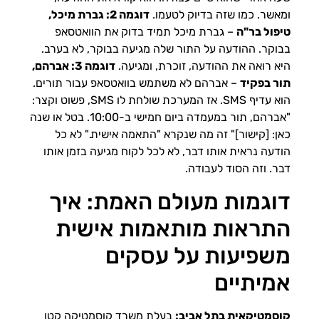
ומאשר. כמו שזה בדיוק לטעמו.
דוגמה 2: גברת מיכל,
טיפול בר"ה
– גברת מיכל תמיד בדוק את הוואטסאפ
בבוקר. ההודעה על התור שלה מגיעה בבוקר, לא בערב.
היא רואה את ההודעה, זוכרת, ומגיעה.
דוגמה 3: אברהם,
תור בפקיד
– אברהם לא משתמש בוואטסאפ עבור תורים.
הוא עדיף SMS. אז המערכת שולחת לו SMS, פשוט וקצר:
"אברהם, תור במעמדה ביום חמישי ב-10:00. בטל או שנה
כאן: [קישור]" זה מה שנקרא "התאמה אישית." לא כל
הודעה נראית אותו דבר, לא לכל לקוח מגיעה בזמן אותו
דבר. וזה הסוד לעבודה.
דוגמות מעולם האמת: איך
התראות מותאמות אישית
משפיעות על עסקים
אמיתיים
קוסמטיקאית בתל אביב:
בעלת משרד קוסמטיקה קטן