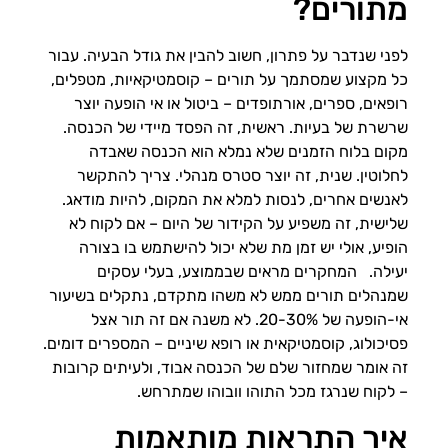
מתורים?
לפני שנדבר על פתרון, חשוב להבין את גודל הבעיה. עבור
כל מקצוע שמסתמך על תורים – קוסמטיקאיות, מטפלים,
רופאים, ספרים, אורתופדים – ביטול או אי הופעה יוצר
שרשרת של בעיות. ראשית, זה הפסד מיידי של הכנסה.
מקום בלוח הזמנים שלא נמלא הוא הכנסה שאבדה
לחלוטין. שנית, זה יוצר סטרס מנהלי. צריך להתקשר
לאנשים אחרים, לנסות למלא את המקום, להיות מודאג.
שלישית, זה משפיע על הקידור של היום – אם לקוח לא
הופיע, אולי יש זמן מת שלא יכול להישתמש בו בצורה
יעילה. המחקרים מראים שבממוצע, בעלי עסקים
שמנהלים תורים ממש לא משהו מתקדם, נתקלים בשיעור
אי-הופעה של 20-30%. לא משנה אם זה תור אצל
פסיכולוג, קוסמטיקאית או רופא שיניים – המספרים דומים.
זה אומר שמחזור שלם של הכנסה אבוד, ולעיתים קרובות
– לקוח שנרגז מכל התוהו וובוהו שמתרחש.
איך התראות מותאמות