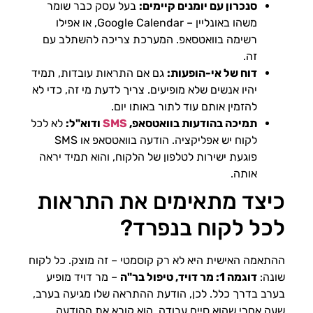
סנכרון עם יומנים קיימים:
בעל עסק כבר שומר
משהו באונליין – Google Calendar, או אפילו
רשימה בוואטסאפ. המערכת צריכה להשתלב עם
זה.
דוח של אי-הופעות:
גם אם התראות עובדות, תמיד
יהיו אנשים שלא מופיעים. צריך לדעת מי זה, כדי לא
להזמין אותם עוד לתור באותו יום.
תמיכה בהודעות בוואטסאפ,
SMS
ודוא"ל:
לא לכל
לקוח יש אפליקציה. הודעה בוואטסאפ או SMS
פוגעת ישירות לטלפון של הלקוח, והוא תמיד יראה
אותה.
כיצד מתאימים את התראות
לכל לקוח בנפרד?
ההתאמה האישית היא לא רק קוסמטי – זה מוצק. כל לקוח
שונה:
דוגמה 1: מר דויד, טיפול בר"ה
– מר דויד מופיע
בערב בדרך כלל. לכן, הודעת ההתראה שלו מגיעה בערב,
שעה אחרי שהוא סיים עבודה. הוא קורא את ההודעה,