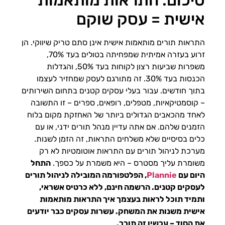
אישית = עסק שוקם
התראות תורים מותאמות אישית אינן סתם טריק שיווקי. הן
זרוע בעזרה אמיתית שמפחיתה בטולים בעד 70%,
משפרות שביעות רצון לקוחות בעד 50%, והגדלות
הכנסות בעד 30%. זה מתורגם לעסק שמחזיר לעצמו
בתוך חודשים. עבור בעלי עסקים קטנים בתחום השירותים
– קוסמטיקאיות, מטפלים, רופאים, ספרים – זו התשובה
לאחד מהכאבים הגדולים ביותר של האחזקת מקום בלוח
הזמנים שלהם. אם אתה עדיין מנהל תורים ידני, או עם
כלים בסיסיים שלא משלחים התראות, זה הזמן לשנות.
מערכת לניהול תורים עם התראות אוטומטיות לא רק
משומרת עליך מסטרס – היא משמרת על כספך.
התחל
היום עם
Plannie
, הפלטפורמה המובילה לניהול תורים
לעסקים קטנים. הרשמה חינם, ללא כרטיס אשראי,
ותמיד תוכל לראות בעצמך איך התראות מותאמות
אישית משנות את המשחק. עשרות עסקים כבר יודעים
את הסוד – עכשיו זה תורך.