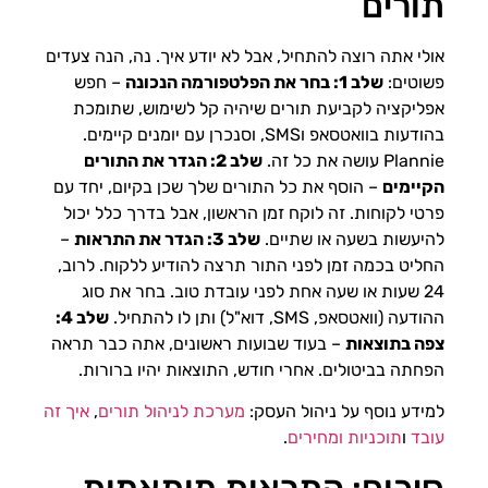
תורים
אולי אתה רוצה להתחיל, אבל לא יודע איך. נה, הנה צעדים
פשוטים:
שלב 1: בחר את הפלטפורמה הנכונה
– חפש
אפליקציה לקביעת תורים שיהיה קל לשימוש, שתומכת
בהודעות בוואטסאפ וSMS, וסנכרן עם יומנים קיימים.
Plannie עושה את כל זה.
שלב 2: הגדר את התורים
הקיימים
– הוסף את כל התורים שלך שכן בקיום, יחד עם
פרטי לקוחות. זה לוקח זמן הראשון, אבל בדרך כלל יכול
להיעשות בשעה או שתיים.
שלב 3: הגדר את התראות
–
החליט בכמה זמן לפני התור תרצה להודיע ללקוח. לרוב,
24 שעות או שעה אחת לפני עובדת טוב. בחר את סוג
ההודעה (וואטסאפ, SMS, דוא"ל) ותן לו להתחיל.
שלב 4:
צפה בתוצאות
– בעוד שבועות ראשונים, אתה כבר תראה
הפחתה בביטולים. אחרי חודש, התוצאות יהיו ברורות.
למידע נוסף על ניהול העסק:
מערכת לניהול תורים
,
איך זה
עובד
ו
תוכניות ומחירים
.
סיכום: התראות מותאמות