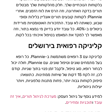
בלקוחות הנוכחיים שלך. חלק מהלקוחות שלך מבטלים
תורים בדקה האחרונה, וזה הרס את לוח הזמנים. אחרי
Plannie: לקוחות קובעים תורים אונליין בלילות וסופי
שבוע, כשאתה לא עובד. התזכורות האוטומטיות מורידות
ביטולים ב-40%. כל עובד יודע בדיוק מי נמצא בתור, וזה
מאפשר לך למקד את המאמץ בטיפול איכותי בכל לקוח.
קליניקה רפואית בירושלים
קליניקה עם 3 רופאים משתמשת ב-Plannie. כל רופא
בעל מתמחים שונים וטיפול שונים. עם Plannie, חולה יכול
לבחור רופא, סוג טיפול, ולקבל זמן פנוי בתוך שניות. קודם
לכן, זה לקח 15 דקות של שיחות ממתינות. כתוצאה:
סיפוק לקוחות גבוה יותר, פחות מתנות טלפוניות, ויותר
יעילות ניהוליות.
למידע נוסף על ניהול העסק:
מערכת לניהול תורים
,
איך זה
עובד
ו
תוכניות ומחירים
.