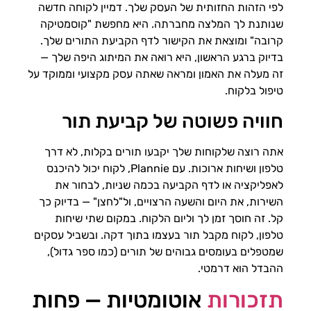
לפי הזהות החזותית של העסק שלך. דמיין לקוחה חדשה
שנותנת לך המלצה מחברתה. היא מחפשת "קוסמטיקה
קרובה" ומוצאת את הקישור לדף הקביעת התורים שלך.
בדיוק ברגע הראשון, היא רואה את המיתוג היפה שלך —
זה מעלה את האמון ומראה שאתה עסק מקצועי וממוקד על
טיפול בלקוח.
חוויה פשוטה של קביעת תור
אתה רוצה שלקוחות שלך יקבעו תורים בקלות, לא דרך
טלפון ושיחות ארוכות. עם Plannie, לקוח יכול להיכנס
לאפליקציה או לדף הקביעה בכמה שניות, לבחור את
השירות, את היום והשעה הרצויים, ול"לחצן" — בדיוק כך
קל. זה חוסך זמן לך וליום הלקוח. במקום שתי שיחות
טלפון, לקוח מקבל תור בעצמו בתוך דקה. ובשביל עסקים
שמטפלים בעומסים גבוהים של תורים (כמו ספר גדול),
ההבדל הוא דרמטי.
תזכורות
אוטומטיות — פחות