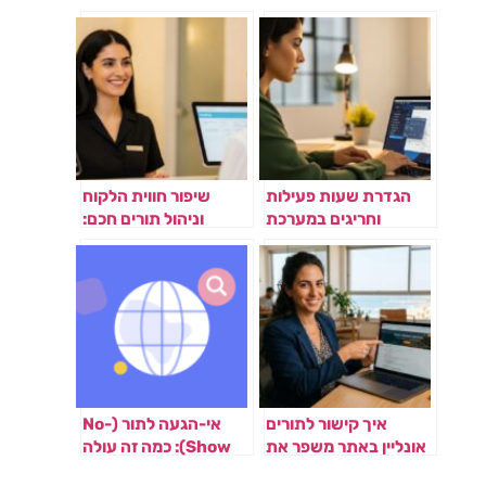
הגדרת שעות פעילות
שיפור חווית הלקוח
וחריגים במערכת
וניהול תורים חכם:
Plannie
המפתח להצלחת
העסק שלך
איך קישור לתורים
אי-הגעה לתור (No-
אונליין באתר משפר את
Show): כמה זה עולה
הדירוג בגוגל
לעסק ואיך למנוע