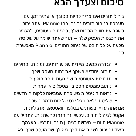
סיכום וצעדך הבא
ניהול תורים אינו צריך להיות מסובך או עתיר זמן. עם
מערכת לניהול תורים נכונה, כמו Plannie, אתה יכול
לשפר את חווית הלקוח שלך, להפחית ביטולים, ולהגביר
את הכנסות העסק שלך — תוך שאתה שומר על שליטה
מלאה על כל היבט של ניהול התורים. Plannie מאפשרת
לך:
הגדרה כמעט מיידית של שירותים, זמינות, ומחירים
מיתוג ייחודי שמשקף את זהות העסק שלך
תזכורות אוטומטיות שמונעות חוסר הופעות
ניתוב עומסים חכם בין מטפלים או עמדות
נראות דיגיטלית משופרת שמביאה ללקוחות חדשים
שליטה מלאה בכל יבט של לוח הזמנים שלך
אם אתה עדיין משתמש בטלפון, וואטסאפ, או גיליונות
אקסל לניהול תורים, עכשיו זה הזמן להשתנות. התחיל עם
Plannie היום — הירשם לניסיון חינם, ותרגיש בעצמך
כיצד זה יכול לשנות את דרך ניהולך של העסק שלך. לא